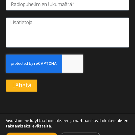
Lähetä
Sivustomme käyttää toimiakseen ja parhaan käyttökokemuksen
takaamiseksi evästeitä.
© Suomen Yhteyspiste 2026 |