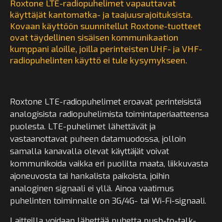
Roxtone LTE-radiopuhelimet vapauttavat
käyttäjät kantomatka- ja taajuusrajoituksista.
Kovaan käyttöön suunnitellut Roxtone-tuotteet
ovat täydellinen sisäisen kommunikaation
kumppani aloille, joilla perinteisten UHF- ja VHF-
radiopuhelinten käyttö ei tule kysymykseen.
Roxtone LTE-radiopuhelimet eroavat perinteisistä
analogisista radiopuhelimista toimintaperiaatteensa
puolesta. LTE-puhelimet lähettävät ja
vastaanottavat puheen datamuodossa, jolloin
samalla kanavalla olevat käyttäjät voivat
kommunikoida vaikka eri puolilta maata, liikkuvasta
ajoneuvosta tai hankalista paikoista, joihin
analoginen signaali ei yllä. Ainoa vaatimus
puhelinten toiminnalle on 3G/4G- tai Wi-Fi-signaali.
Laitteilla voidaan lähettää puhetta push-to-talk-