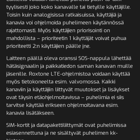
tyylisesti joko koko kanavalle tai tietyille käyttäjille.
Toisin kuin analogisissa ratkaisuissa, käyttäjiä ja
kanavia voi ohjelmoida puhelimeen käytännössä
rajattomasti. Myös käyttäjien priorisointi on
mahdollista – prioriteetin 1 käyttäjät voivat puhua
prioriteetti 2:n käyttäjien päälle jne.
Laitteen päällä oleva oranssi SOS-nappula lähettää
hätäsignaalin ja paikkatiedon saman kanavan muille
jäsenille. Roxtone LTE-ohjelmistoa voidaan käyttää
myös tietokoneelta esim. valvomossa. Kaikki
kanaviin ja käyttäjiin liittyvät muutokset ja lisäykset
ovat täysin etäohjelmoitavissa – puhelimia ei siis
tarvitse käyttää erikseen ohjelmoitavana esim.
kanavia lisätäkseen.
SIM-kortit ja datapakettiliittymät ovat puhelimissa
esiasennettuna ja ne sisältyvät puhelimen kk-