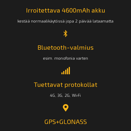
Irroitettava 4600mAh akku
kestää normaalikäytössä jopa 2 päivää lataamatta
Bluetooth-valmius
esim. monofonia varten
Tuettavat protokollat
4G, 3G, 2G, Wi-Fi
GPS+GLONASS